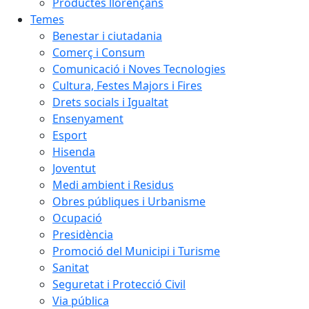
Productes llorençans
Temes
Benestar i ciutadania
Comerç i Consum
Comunicació i Noves Tecnologies
Cultura, Festes Majors i Fires
Drets socials i Igualtat
Ensenyament
Esport
Hisenda
Joventut
Medi ambient i Residus
Obres públiques i Urbanisme
Ocupació
Presidència
Promoció del Municipi i Turisme
Sanitat
Seguretat i Protecció Civil
Via pública