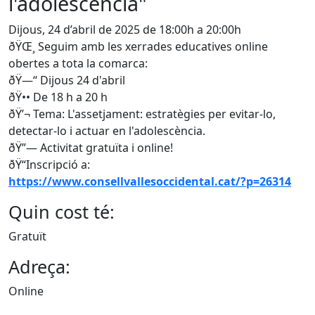
l'adolescència"
Dijous, 24 d’abril de 2025 de 18:00h a 20:00h
ðŸŒ¸ Seguim amb les xerrades educatives online
obertes a tota la comarca:
ðŸ—“ Dijous 24 d'abril
ðŸ•• De 18 h a 20 h
ðŸ’¬ Tema: L'assetjament: estratègies per evitar-lo,
detectar-lo i actuar en l'adolescència.
ðŸ”— Activitat gratuïta i online!
ðŸ“Inscripció a:
https://www.consellvallesoccidental.cat/?p=26314
Quin cost té:
Gratuït
Adreça:
Online