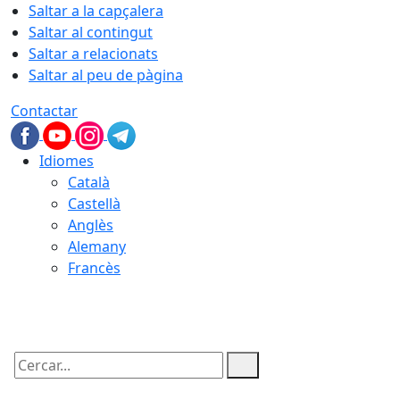
Saltar a la capçalera
Saltar al contingut
Saltar a relacionats
Saltar al peu de pàgina
Contactar
Idiomes
Català
Castellà
Anglès
Alemany
Francès
06.08.2026 | 15:17
Cercar: