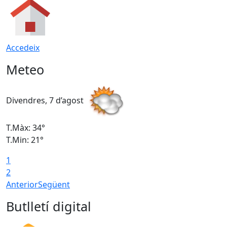
Accedeix
Meteo
Divendres, 7 d’agost
D
T.Màx: 34°
T
T.Min: 21°
T
1
T
2
Anterior
Següent
Butlletí digital