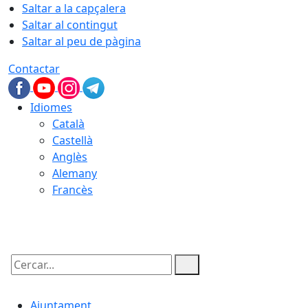
Saltar a la capçalera
Saltar al contingut
Saltar al peu de pàgina
Contactar
Idiomes
Català
Castellà
Anglès
Alemany
Francès
08.08.2026 | 11:49
Cercar:
Ajuntament