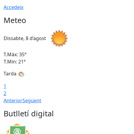
Accedeix
Meteo
Dissabte, 8 d’agost
D
T.Màx: 35°
T
T.Min: 21°
T
Tarda
1
2
Anterior
Següent
Butlletí digital