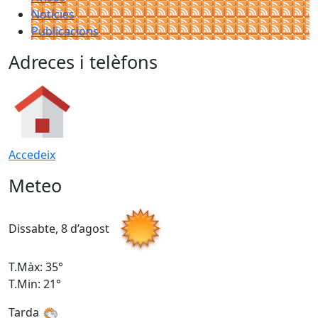
Notícies
Publicacions
Adreces i telèfons
Accedeix
Meteo
Dissabte, 8 d’agost
D
T.Màx: 35°
T
T.Min: 21°
T
Tarda