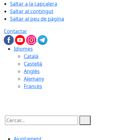
Saltar a la capçalera
Saltar al contingut
Saltar al peu de pàgina
Contactar
Idiomes
Català
Castellà
Anglès
Alemany
Francès
07.08.2026 | 15:16
Cercar:
Ajuntament