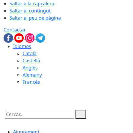
Saltar a la capçalera
Saltar al contingut
Saltar al peu de pàgina
Contactar
Idiomes
Català
Castellà
Anglès
Alemany
Francès
06.08.2026 | 23:03
Cercar:
Ajuntament