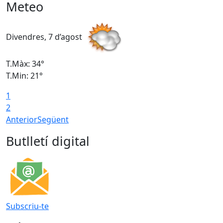
Meteo
Divendres, 7 d’agost
D
T.Màx: 34°
T
T.Min: 21°
T
1
T
2
Anterior
Següent
Butlletí digital
Subscriu-te