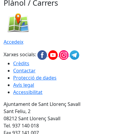
Plànol / Carrers
Accedeix
Xarxes socials:
Crèdits
Contactar
Protecció de dades
Avís legal
Accessibilitat
Ajuntament de Sant Llorenç Savall
Sant Feliu, 2
08212 Sant Llorenç Savall
Tel. 937 140 018
Fax 937 141 007