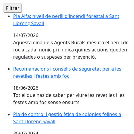
Pla Alfa: nivell de perill d'incendi forestal a Sant Llore
Pla Alfa: nivell de perill d'incendi forestal a Sant
Llorenç Savall
14/07/2026
Aquesta eina dels Agents Rurals mesura el perill de
foc a cada municipi i indica quines accions queden
regulades o suspeses per prevenció.
Recomanacions i consells de seguretat per a les revetl
Recomanacions i consells de seguretat per a les
revetlles i festes amb foc
18/06/2026
Tot el que has de saber per viure les revetlles i les
festes amb foc sense ensurts
Pla de control i gestió ètica de colònies felines a Sant
Pla de control i gestió ètica de colònies felines a
Sant Llorenç Savall
30/07/2024