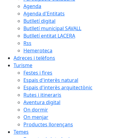
Agenda
Agenda d'Entitats
Butlletí digital
Butlletí municipal SAVALL
Butlletí entitat LACERA
Rss
Hemeroteca
Adreces i telèfons
Turisme
Festes i fires
Espais d'interès natural
Espais d'interès arquitectònic
Rutes i itineraris
Aventura digital
On dormir
On menjar
Productes llorençans
Temes