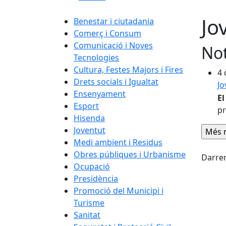
Jo
Benestar i ciutadania
Comerç i Consum
Comunicació i Noves
Not
Tecnologies
Cultura, Festes Majors i Fires
4 
Drets socials i Igualtat
J
Ensenyament
El
Esport
pr
Hisenda
Joventut
Medi ambient i Residus
Fac
Obres públiques i Urbanisme
Darrer
Ocupació
Presidència
Promoció del Municipi i
Turisme
Sanitat