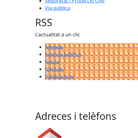
Seguretat i Protecció Civil
Via pública
RSS
L'actualitat a un clic
Agenda
Agenda política
Avisos
Notícies
Publicacions
Adreces i telèfons