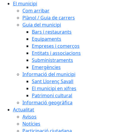
El municipi
Com arribar
Plànol / Guia de carrers
Guia del municipi
Bars i restaurants
Equipaments
Empreses i comerços
Entitats i associacions
Subministraments
Emergències
Informació del municipi
Sant Llorenç Savall
El municipi en xifres
Patrimoni cultural
Informació geogràfica
Actualitat
Avisos
Notícies
Participació ciutadana