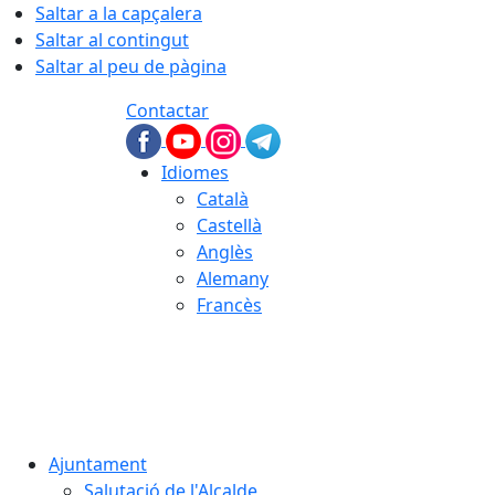
Saltar a la capçalera
Saltar al contingut
Saltar al peu de pàgina
Contactar
Idiomes
Català
Castellà
Anglès
Alemany
Francès
07.08.2026 | 22:42
Ajuntament
Salutació de l'Alcalde