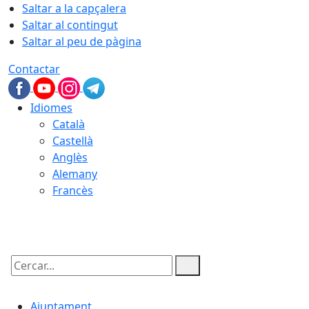
Saltar a la capçalera
Saltar al contingut
Saltar al peu de pàgina
Contactar
Idiomes
Català
Castellà
Anglès
Alemany
Francès
09.08.2026 | 08:28
Cercar:
Ajuntament