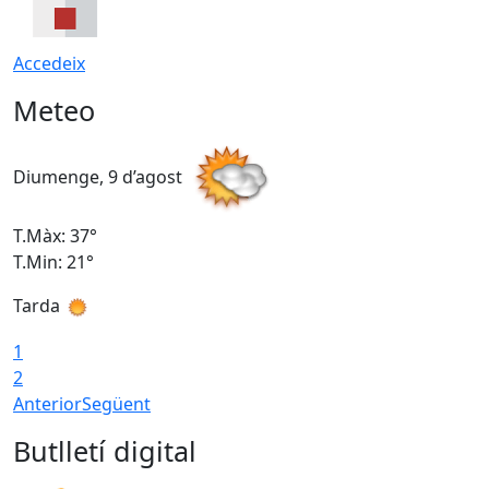
Accedeix
Meteo
Diumenge, 9 d’agost
D
T.Màx: 37°
T
T.Min: 21°
T
Tarda
T
1
2
Anterior
Següent
Butlletí digital