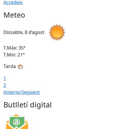
Accedeix
Meteo
Dissabte, 8 d’agost
D
T.Màx: 35°
T
T.Min: 21°
T
Tarda
1
2
Anterior
Següent
Butlletí digital