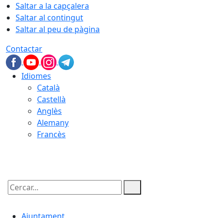
Saltar a la capçalera
Saltar al contingut
Saltar al peu de pàgina
Contactar
Idiomes
Català
Castellà
Anglès
Alemany
Francès
07.08.2026 | 20:04
Cercar:
Ajuntament