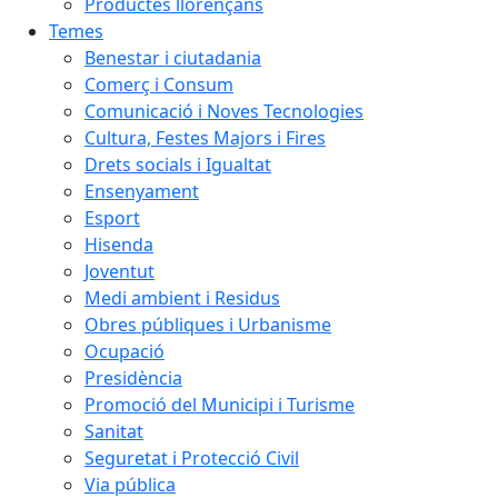
Productes llorençans
Temes
Benestar i ciutadania
Comerç i Consum
Comunicació i Noves Tecnologies
Cultura, Festes Majors i Fires
Drets socials i Igualtat
Ensenyament
Esport
Hisenda
Joventut
Medi ambient i Residus
Obres públiques i Urbanisme
Ocupació
Presidència
Promoció del Municipi i Turisme
Sanitat
Seguretat i Protecció Civil
Via pública