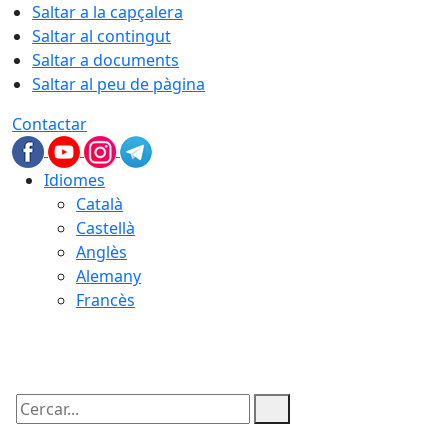
Saltar a la capçalera
Saltar al contingut
Saltar a documents
Saltar al peu de pàgina
Contactar
Idiomes
Català
Castellà
Anglès
Alemany
Francès
07.08.2026 | 01:20
Cercar: