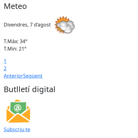
Meteo
Divendres, 7 d’agost
D
T.Màx: 34°
T
T.Min: 21°
T
1
T
2
Anterior
Següent
Butlletí digital
Subscriu-te