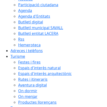
Participació ciutadana
Agenda
Agenda d'Entitats
Butlletí digital
Butlletí municipal SAVALL
Butlletí entitat LACERA
Rss
Hemeroteca
Adreces i telèfons
Turisme
Festes i fires
Espais d'interès natural
Espais d'interès arquitectònic
Rutes i itineraris
Aventura digital
On dormir
On menjar
Productes llorençans