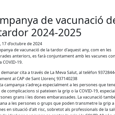
mpanya de vacunació d
 tardor 2024-2025
, 17 d’octubre de 2024
panya de vacunació de la tardor d'aquest any, com en les
ades anteriors, es farà conjuntament amb les vacunes con
 la COVID-19.
demanar cita a través de La Meva Salut, al telèfon 9372844
ament al CAP de Sant Llorenç 937140238
a campanya s'adreça especialment a les persones que ten
sc de complicacions si pateixen la grip o la COVID-19, especi
rsones grans i les dones embarassades. La vacunació tamb
na a les persones o grups que poden transmetre la grip a
es en situació d'alt risc, sobretot als professionals de la sal