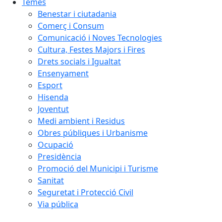
Temes
Benestar i ciutadania
Comerç i Consum
Comunicació i Noves Tecnologies
Cultura, Festes Majors i Fires
Drets socials i Igualtat
Ensenyament
Esport
Hisenda
Joventut
Medi ambient i Residus
Obres públiques i Urbanisme
Ocupació
Presidència
Promoció del Municipi i Turisme
Sanitat
Seguretat i Protecció Civil
Via pública