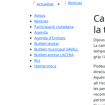
Notícies
Actualitat
Ca
Avisos
Notícies
la
Participació ciutadana
Agenda
Agenda d'Entitats
Dijous
Butlletí digital
La cam
Butlletí municipal SAVALL
tempor
Butlletí entitat LACERA
grip i
Rss
Hemeroteca
Podeu 
direct
Aquest
alt ri
les pe
recoma
person