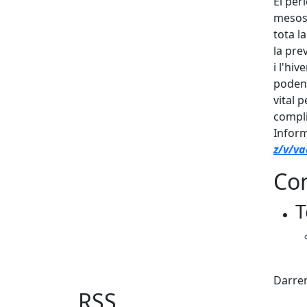
El per
mesos 
tota l
la pre
i l'hi
poden 
vital 
compli
Infor
z/v/v
Con
T
Fac
Darrer
RSS