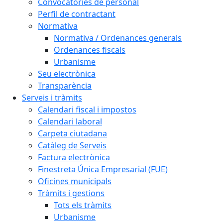
Convocatòries de personal
Perfil de contractant
Normativa
Normativa / Ordenances generals
Ordenances fiscals
Urbanisme
Seu electrònica
Transparència
Serveis i tràmits
Calendari fiscal i impostos
Calendari laboral
Carpeta ciutadana
Catàleg de Serveis
Factura electrònica
Finestreta Única Empresarial (FUE)
Oficines municipals
Tràmits i gestions
Tots els tràmits
Urbanisme