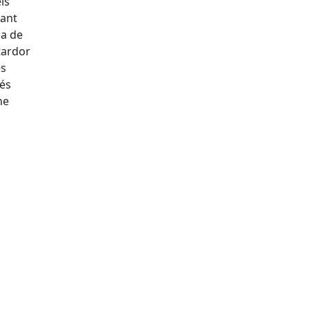
ls
rant
ia de
tardor
es
 és
ne