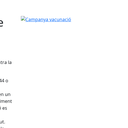
e
Campanya vacunació
tra la
44 o
en un
alment
é es
ut.