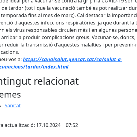
íode ideal per a vacunar-se contra la grip i la COVID-19 són e
de tardor (tot i que la vacunació també es pot realitzar du
a temporada fins al mes de març). Cal destacar la importànc
venció d'aquestes infeccions respiratòries, ja que durant la 
vern els virus responsables circulen més i en algunes person
arribar a produir complicacions greus. Vacunar-se, doncs,
per reduir la transmissió d'aquestes malalties i per prevenir-
cacions.
meu-vos a:
https://canalsalut.gencat.cat/ca/salut-a-
acunacions/tardor/index.html
tingut relacionat
emes
Sanitat
ebook
a actualització: 17.10.2024 | 07:52