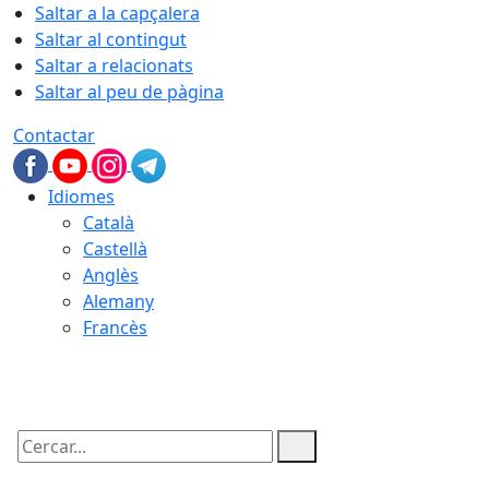
Saltar a la capçalera
Saltar al contingut
Saltar a relacionats
Saltar al peu de pàgina
Contactar
Idiomes
Català
Castellà
Anglès
Alemany
Francès
09.08.2026 | 05:52
Cercar: