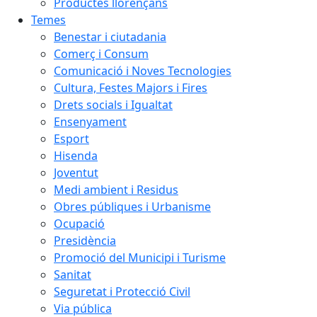
Productes llorençans
Temes
Benestar i ciutadania
Comerç i Consum
Comunicació i Noves Tecnologies
Cultura, Festes Majors i Fires
Drets socials i Igualtat
Ensenyament
Esport
Hisenda
Joventut
Medi ambient i Residus
Obres públiques i Urbanisme
Ocupació
Presidència
Promoció del Municipi i Turisme
Sanitat
Seguretat i Protecció Civil
Via pública