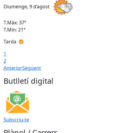
Diumenge, 9 d’agost
D
T.Màx: 37°
T
T.Min: 21°
T
Tarda
T
1
2
Anterior
Següent
Butlletí digital
Subscriu-te
Plànol / Carrers