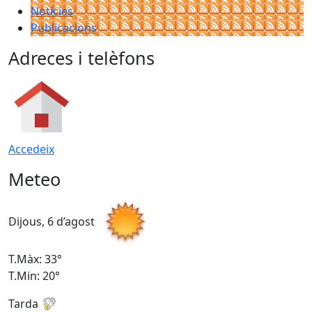
Notícies
Publicacions
Adreces i telèfons
Accedeix
Meteo
Dijous, 6 d’agost
D
T.Màx: 33°
T
T.Min: 20°
T
Tarda