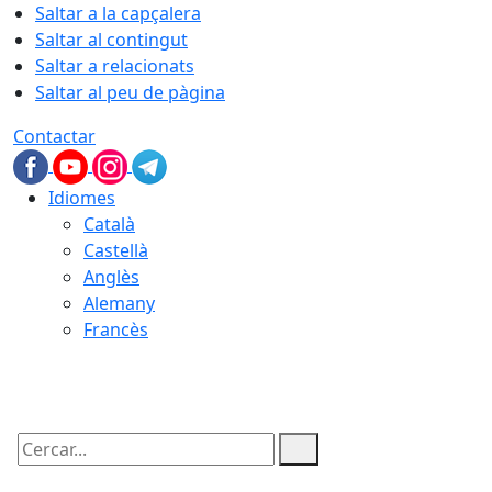
Saltar a la capçalera
Saltar al contingut
Saltar a relacionats
Saltar al peu de pàgina
Contactar
Idiomes
Català
Castellà
Anglès
Alemany
Francès
06.08.2026 | 03:03
Cercar: