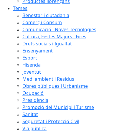
Productes llorençans
Temes
Benestar i ciutadania
Comerç i Consum
Comunicació i Noves Tecnologies
Cultura, Festes Majors i Fires
Drets socials i Igualtat
Ensenyament
Esport
Hisenda
Joventut
Medi ambient i Residus
Obres públiques i Urbanisme
Ocupació
Presidència
Promoció del Municipi i Turisme
Sanitat
Seguretat i Protecció Civil
Via pública