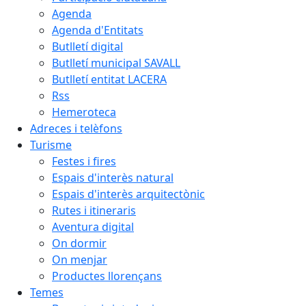
Agenda
Agenda d'Entitats
Butlletí digital
Butlletí municipal SAVALL
Butlletí entitat LACERA
Rss
Hemeroteca
Adreces i telèfons
Turisme
Festes i fires
Espais d'interès natural
Espais d'interès arquitectònic
Rutes i itineraris
Aventura digital
On dormir
On menjar
Productes llorençans
Temes