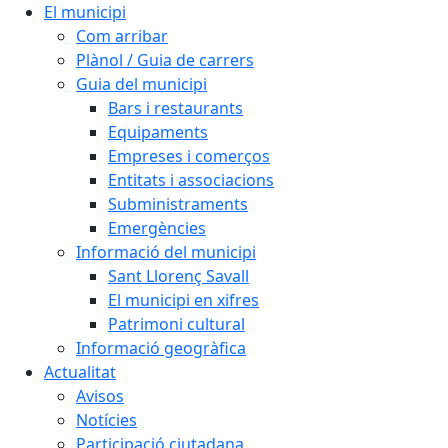
El municipi
Com arribar
Plànol / Guia de carrers
Guia del municipi
Bars i restaurants
Equipaments
Empreses i comerços
Entitats i associacions
Subministraments
Emergències
Informació del municipi
Sant Llorenç Savall
El municipi en xifres
Patrimoni cultural
Informació geogràfica
Actualitat
Avisos
Notícies
Participació ciutadana