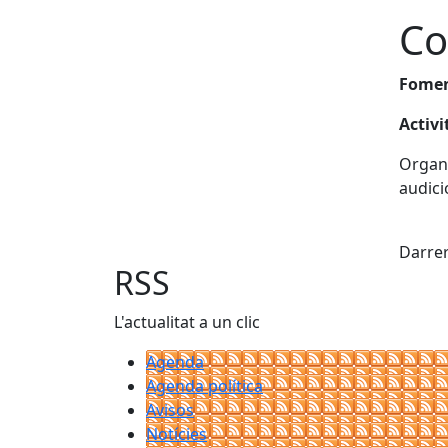
Co
Foment
Activi
Organi
audici
Fac
Darrer
RSS
L'actualitat a un clic
Agenda
Agenda política
Avisos
Notícies