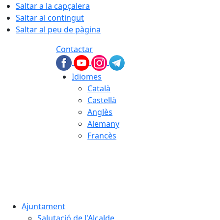
Saltar a la capçalera
Saltar al contingut
Saltar al peu de pàgina
Contactar
Idiomes
Català
Castellà
Anglès
Alemany
Francès
06.08.2026 | 20:16
Ajuntament
Salutació de l'Alcalde