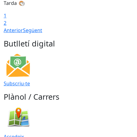
Tarda
1
2
Anterior
Següent
Butlletí digital
Subscriu-te
Plànol / Carrers
Accedeix