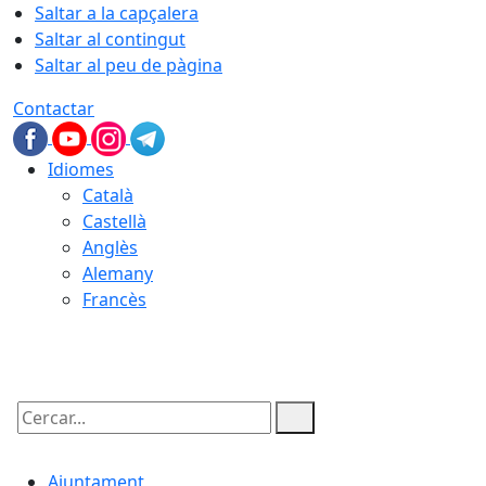
Saltar a la capçalera
Saltar al contingut
Saltar al peu de pàgina
Contactar
Idiomes
Català
Castellà
Anglès
Alemany
Francès
07.08.2026 | 23:28
Cercar:
Ajuntament