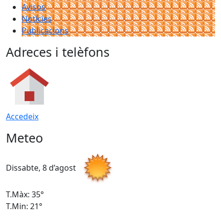
Avisos
Notícies
Publicacions
Adreces i telèfons
Accedeix
Meteo
Dissabte, 8 d’agost
D
T.Màx: 35°
T
T.Min: 21°
T