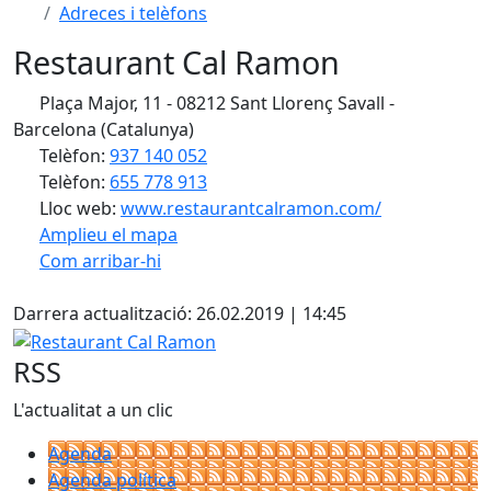
Adreces i telèfons
Restaurant Cal Ramon
Plaça Major, 11 - 08212 Sant Llorenç Savall -
Barcelona (Catalunya)
Telèfon:
937 140 052
Telèfon:
655 778 913
Lloc web:
www.restaurantcalramon.com/
Amplieu el mapa
Com arribar-hi
Leaflet
| ©
OpenStreetMap
contributors
Facebook
+
Darrera actualització: 26.02.2019 | 14:45
−
Restaurant Cal Ramon
RSS
L'actualitat a un clic
Agenda
Agenda política