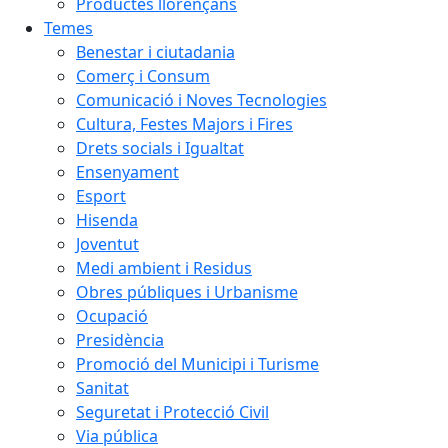
Productes llorençans
Temes
Benestar i ciutadania
Comerç i Consum
Comunicació i Noves Tecnologies
Cultura, Festes Majors i Fires
Drets socials i Igualtat
Ensenyament
Esport
Hisenda
Joventut
Medi ambient i Residus
Obres públiques i Urbanisme
Ocupació
Presidència
Promoció del Municipi i Turisme
Sanitat
Seguretat i Protecció Civil
Via pública