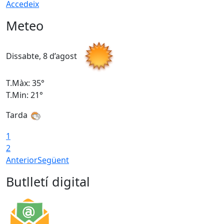
Accedeix
Meteo
Dissabte, 8 d’agost
D
T.Màx: 35°
T
T.Min: 21°
T
Tarda
1
2
Anterior
Següent
Butlletí digital