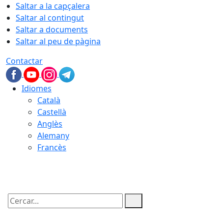
Saltar a la capçalera
Saltar al contingut
Saltar a documents
Saltar al peu de pàgina
Contactar
Idiomes
Català
Castellà
Anglès
Alemany
Francès
07.08.2026 | 23:27
Cercar: