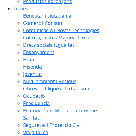
Productes llorençans
Temes
Benestar i ciutadania
Comerç i Consum
Comunicació i Noves Tecnologies
Cultura, Festes Majors i Fires
Drets socials i Igualtat
Ensenyament
Esport
Hisenda
Joventut
Medi ambient i Residus
Obres públiques i Urbanisme
Ocupació
Presidència
Promoció del Municipi i Turisme
Sanitat
Seguretat i Protecció Civil
Via pública