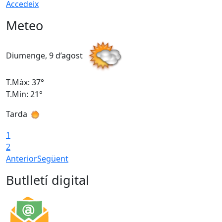
Accedeix
Meteo
Diumenge, 9 d’agost
D
T.Màx: 37°
T
T.Min: 21°
T
Tarda
T
1
2
Anterior
Següent
Butlletí digital