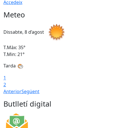
Accedeix
Meteo
Dissabte, 8 d’agost
D
T.Màx: 35°
T
T.Min: 21°
T
Tarda
1
2
Anterior
Següent
Butlletí digital