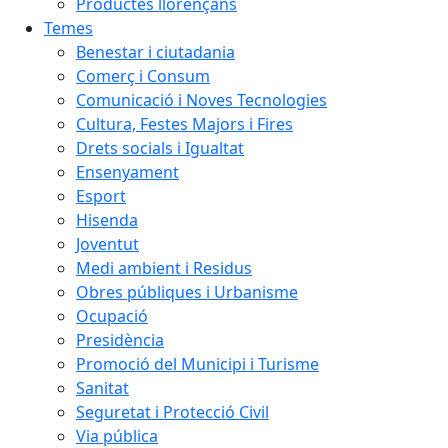
Productes llorençans
Temes
Benestar i ciutadania
Comerç i Consum
Comunicació i Noves Tecnologies
Cultura, Festes Majors i Fires
Drets socials i Igualtat
Ensenyament
Esport
Hisenda
Joventut
Medi ambient i Residus
Obres públiques i Urbanisme
Ocupació
Presidència
Promoció del Municipi i Turisme
Sanitat
Seguretat i Protecció Civil
Via pública