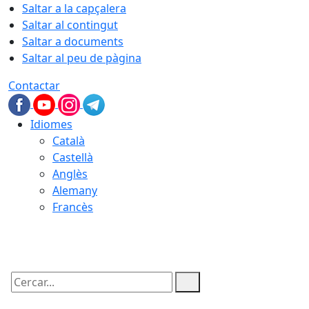
Saltar a la capçalera
Saltar al contingut
Saltar a documents
Saltar al peu de pàgina
Contactar
Idiomes
Català
Castellà
Anglès
Alemany
Francès
08.08.2026 | 06:15
Cercar: