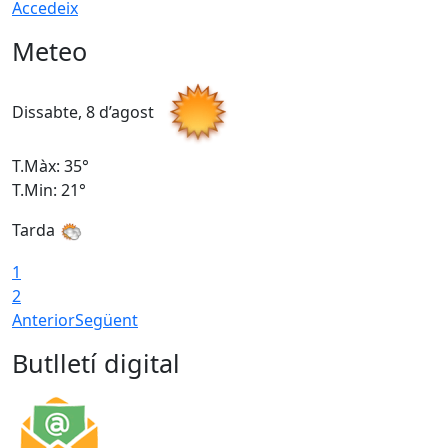
Accedeix
Meteo
Dissabte, 8 d’agost
D
T.Màx: 35°
T
T.Min: 21°
T
Tarda
1
2
Anterior
Següent
Butlletí digital