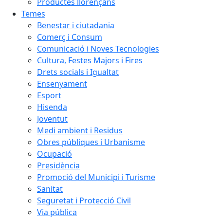
Productes llorençans
Temes
Benestar i ciutadania
Comerç i Consum
Comunicació i Noves Tecnologies
Cultura, Festes Majors i Fires
Drets socials i Igualtat
Ensenyament
Esport
Hisenda
Joventut
Medi ambient i Residus
Obres públiques i Urbanisme
Ocupació
Presidència
Promoció del Municipi i Turisme
Sanitat
Seguretat i Protecció Civil
Via pública