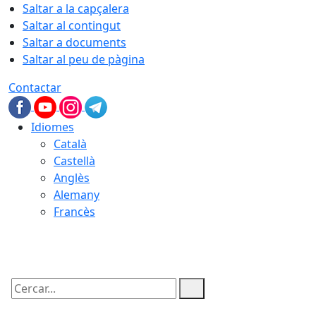
Saltar a la capçalera
Saltar al contingut
Saltar a documents
Saltar al peu de pàgina
Contactar
Idiomes
Català
Castellà
Anglès
Alemany
Francès
07.08.2026 | 19:14
Cercar: