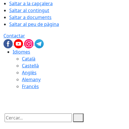
Saltar a la capçalera
Saltar al contingut
Saltar a documents
Saltar al peu de pàgina
Contactar
Idiomes
Català
Castellà
Anglès
Alemany
Francès
06.08.2026 | 01:33
Cercar: