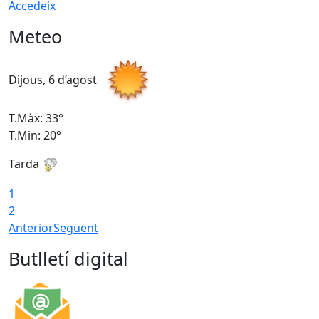
Accedeix
Meteo
Dijous, 6 d’agost
D
T.Màx: 33°
T
T.Min: 20°
T
Tarda
1
2
Anterior
Següent
Butlletí digital