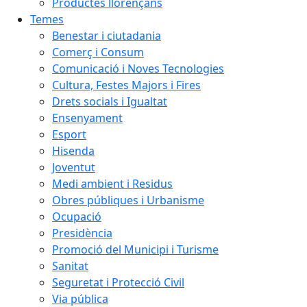
Productes llorençans
Temes
Benestar i ciutadania
Comerç i Consum
Comunicació i Noves Tecnologies
Cultura, Festes Majors i Fires
Drets socials i Igualtat
Ensenyament
Esport
Hisenda
Joventut
Medi ambient i Residus
Obres públiques i Urbanisme
Ocupació
Presidència
Promoció del Municipi i Turisme
Sanitat
Seguretat i Protecció Civil
Via pública