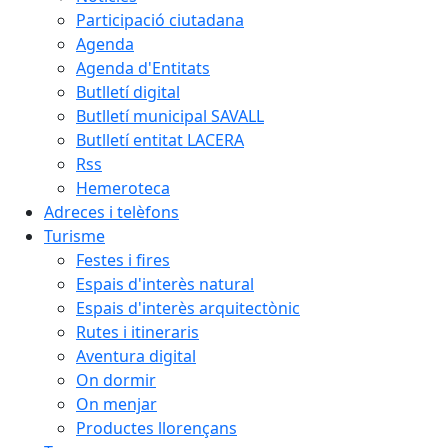
Participació ciutadana
Agenda
Agenda d'Entitats
Butlletí digital
Butlletí municipal SAVALL
Butlletí entitat LACERA
Rss
Hemeroteca
Adreces i telèfons
Turisme
Festes i fires
Espais d'interès natural
Espais d'interès arquitectònic
Rutes i itineraris
Aventura digital
On dormir
On menjar
Productes llorençans