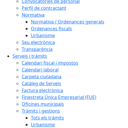
Convocatòries de personal
Perfil de contractant
Normativa
Normativa / Ordenances generals
Ordenances fiscals
Urbanisme
Seu electrònica
Transparència
Serveis i tràmits
Calendari fiscal i impostos
Calendari laboral
Carpeta ciutadana
Catàleg de Serveis
Factura electrònica
Finestreta Única Empresarial (FUE)
Oficines municipals
Tràmits i gestions
Tots els tràmits
Urbanisme