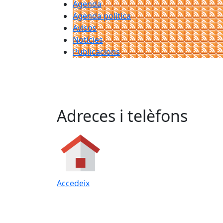
Agenda
Agenda política
Avisos
Notícies
Publicacions
Adreces i telèfons
Accedeix