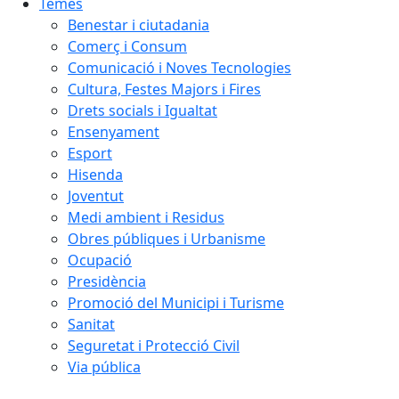
Temes
Benestar i ciutadania
Comerç i Consum
Comunicació i Noves Tecnologies
Cultura, Festes Majors i Fires
Drets socials i Igualtat
Ensenyament
Esport
Hisenda
Joventut
Medi ambient i Residus
Obres públiques i Urbanisme
Ocupació
Presidència
Promoció del Municipi i Turisme
Sanitat
Seguretat i Protecció Civil
Via pública