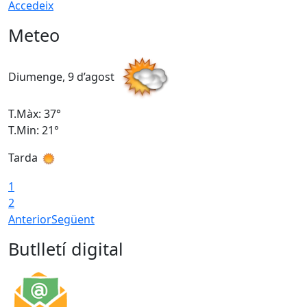
Accedeix
Meteo
Diumenge, 9 d’agost
D
T.Màx: 37°
T
T.Min: 21°
T
Tarda
T
1
2
Anterior
Següent
Butlletí digital