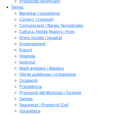
Productes llorençans
Temes
Benestar i ciutadania
Comerç i Consum
Comunicació i Noves Tecnologies
Cultura, Festes Majors i Fires
Drets socials i Igualtat
Ensenyament
Esport
Hisenda
Joventut
Medi ambient i Residus
Obres públiques i Urbanisme
Ocupació
Presidència
Promoció del Municipi i Turisme
Sanitat
Seguretat i Protecció Civil
Via pública