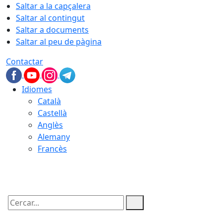
Saltar a la capçalera
Saltar al contingut
Saltar a documents
Saltar al peu de pàgina
Contactar
Idiomes
Català
Castellà
Anglès
Alemany
Francès
09.08.2026 | 07:59
Cercar: