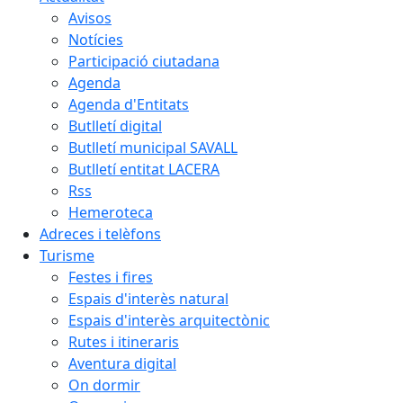
Avisos
Notícies
Participació ciutadana
Agenda
Agenda d'Entitats
Butlletí digital
Butlletí municipal SAVALL
Butlletí entitat LACERA
Rss
Hemeroteca
Adreces i telèfons
Turisme
Festes i fires
Espais d'interès natural
Espais d'interès arquitectònic
Rutes i itineraris
Aventura digital
On dormir