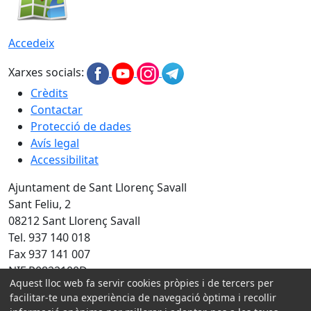
Accedeix
Xarxes socials:
Crèdits
Contactar
Protecció de dades
Avís legal
Accessibilitat
Ajuntament de Sant Llorenç Savall
Sant Feliu, 2
08212 Sant Llorenç Savall
Tel. 937 140 018
Fax 937 141 007
NIF P0822100D
Aquest lloc web fa servir cookies pròpies i de tercers per
Amb la col·laboració de:
facilitar-te una experiència de navegació òptima i recollir