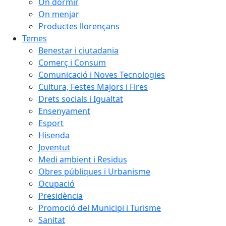
On dormir
On menjar
Productes llorençans
Temes
Benestar i ciutadania
Comerç i Consum
Comunicació i Noves Tecnologies
Cultura, Festes Majors i Fires
Drets socials i Igualtat
Ensenyament
Esport
Hisenda
Joventut
Medi ambient i Residus
Obres públiques i Urbanisme
Ocupació
Presidència
Promoció del Municipi i Turisme
Sanitat