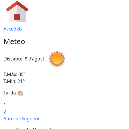
Accedeix
Meteo
Dissabte, 8 d’agost
D
T.Màx: 35°
T
T.Min: 21°
T
Tarda
1
2
Anterior
Següent