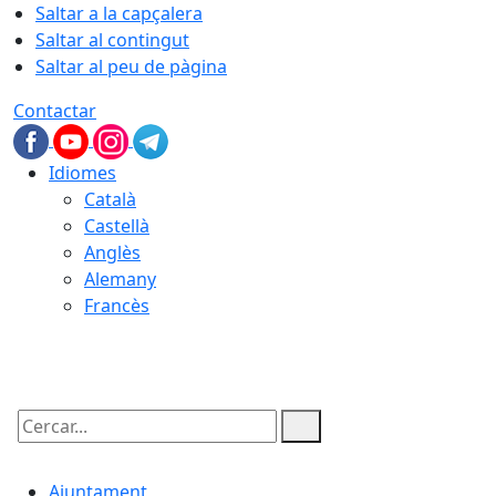
Saltar a la capçalera
Saltar al contingut
Saltar al peu de pàgina
Contactar
Idiomes
Català
Castellà
Anglès
Alemany
Francès
07.08.2026 | 18:00
Cercar:
Ajuntament