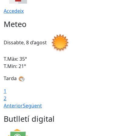
Accedeix
Meteo
Dissabte, 8 d’agost
D
T.Màx: 35°
T
T.Min: 21°
T
Tarda
1
2
Anterior
Següent
Butlletí digital