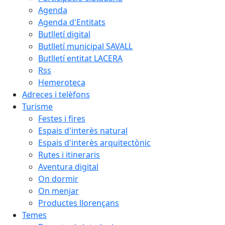
Agenda
Agenda d'Entitats
Butlletí digital
Butlletí municipal SAVALL
Butlletí entitat LACERA
Rss
Hemeroteca
Adreces i telèfons
Turisme
Festes i fires
Espais d'interès natural
Espais d'interès arquitectònic
Rutes i itineraris
Aventura digital
On dormir
On menjar
Productes llorençans
Temes