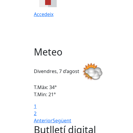
Accedeix
Meteo
Divendres, 7 d’agost
T.Màx: 34°
T.Min: 21°
1
2
Anterior
Següent
Butlletí digital