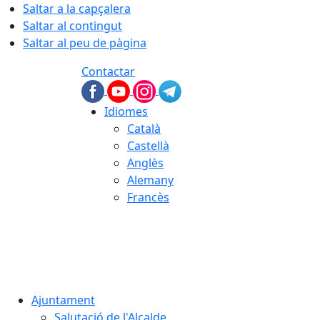
Saltar a la capçalera
Saltar al contingut
Saltar al peu de pàgina
Contactar
Idiomes
Català
Castellà
Anglès
Alemany
Francès
07.08.2026 | 03:01
Ajuntament
Salutació de l'Alcalde