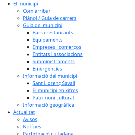
El municipi
Com arribar
Plànol / Guia de carrers
Guia del municipi
Bars i restaurants
Equipaments
Empreses i comerços
Entitats i associacions
Subministraments
Emergències
Informació del municipi
Sant Llorenç Savall
El municipi en xifres
Patrimoni cultural
Informació geogràfica
Actualitat
Avisos
Notícies
Participació ciutadana