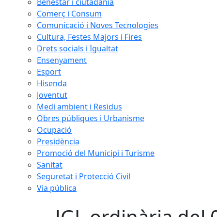
Benestar i ciutadania
Comerç i Consum
Comunicació i Noves Tecnologies
Cultura, Festes Majors i Fires
Drets socials i Igualtat
Ensenyament
Esport
Hisenda
Joventut
Medi ambient i Residus
Obres públiques i Urbanisme
Ocupació
Presidència
Promoció del Municipi i Turisme
Sanitat
Seguretat i Protecció Civil
Via pública
JGL ordinària del