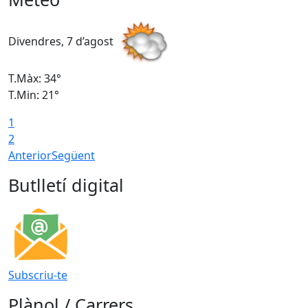
Divendres, 7 d’agost
D
T.Màx: 34°
T
T.Min: 21°
T
1
T
2
Anterior
Següent
Butlletí digital
Subscriu-te
Plànol / Carrers