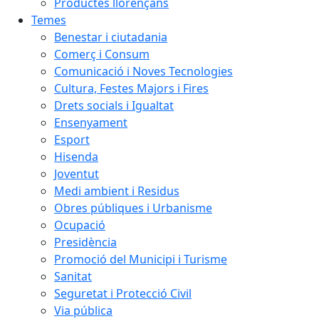
Productes llorençans
Temes
Benestar i ciutadania
Comerç i Consum
Comunicació i Noves Tecnologies
Cultura, Festes Majors i Fires
Drets socials i Igualtat
Ensenyament
Esport
Hisenda
Joventut
Medi ambient i Residus
Obres públiques i Urbanisme
Ocupació
Presidència
Promoció del Municipi i Turisme
Sanitat
Seguretat i Protecció Civil
Via pública