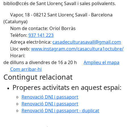
biblio@ccés de Sant Llorenç Savall i sales polivalents.
Vapor, 18 - 08212 Sant Llorenç Savall - Barcelona
(Catalunya)
Nom de contacte: Oriol Borràs
Telèfon:
937 141 223
Adreça electrònica:
casadeculturasavall@gmail.com
Lloc web:
www.instagram.com/casacultura1octubre/
Horari:
de dilluns a divendres de 16 a 20 h
Amplieu el mapa
Com arribar-hi
Leaflet
| ©
OpenStreetMap
contributors
Contingut relacionat
+
Properes activitats en aquest espai:
−
Renovació DNI i passaport
Renovació DNI i passaport
Renovació DNI i passaport - duplicat
Facebook