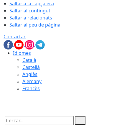
Saltar a la capçalera
Saltar al contingut
Saltar a relacionats
Saltar al peu de pàgina
Contactar
Idiomes
Català
Castellà
Anglès
Alemany
Francès
06.08.2026 | 19:54
Cercar: