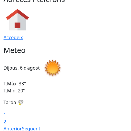
Accedeix
Meteo
Dijous, 6 d’agost
D
T.Màx: 33°
T
T.Min: 20°
T
Tarda
1
2
Anterior
Següent