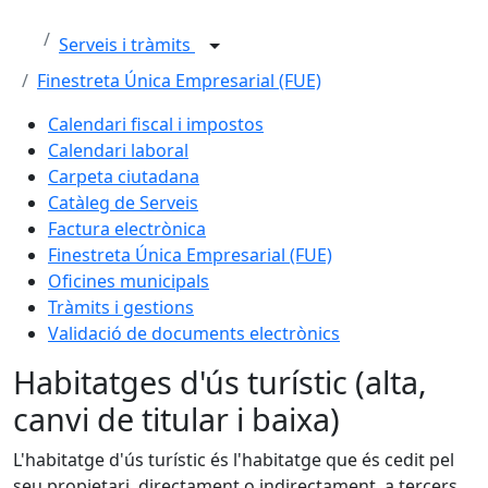
Serveis i tràmits
Finestreta Única Empresarial (FUE)
Calendari fiscal i impostos
Calendari laboral
Carpeta ciutadana
Catàleg de Serveis
Factura electrònica
Finestreta Única Empresarial (FUE)
Oficines municipals
Tràmits i gestions
Validació de documents electrònics
Habitatges d'ús turístic (alta,
canvi de titular i baixa)
L'habitatge d'ús turístic és l'habitatge que és cedit pel
seu propietari, directament o indirectament, a tercers,