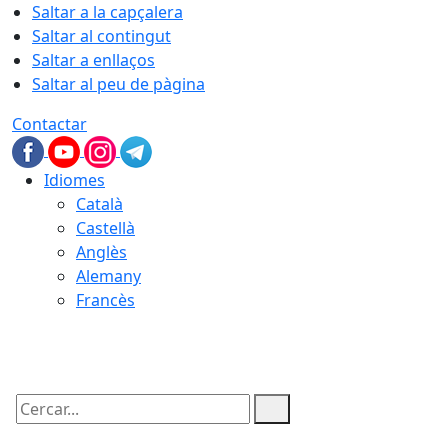
Saltar a la capçalera
Saltar al contingut
Saltar a enllaços
Saltar al peu de pàgina
Contactar
Idiomes
Català
Castellà
Anglès
Alemany
Francès
06.08.2026 | 04:19
Cercar: