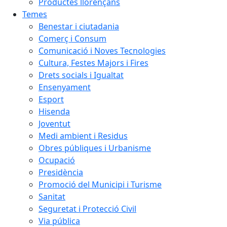
Productes llorençans
Temes
Benestar i ciutadania
Comerç i Consum
Comunicació i Noves Tecnologies
Cultura, Festes Majors i Fires
Drets socials i Igualtat
Ensenyament
Esport
Hisenda
Joventut
Medi ambient i Residus
Obres públiques i Urbanisme
Ocupació
Presidència
Promoció del Municipi i Turisme
Sanitat
Seguretat i Protecció Civil
Via pública