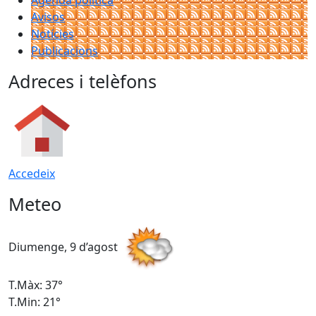
Agenda política
Avisos
Notícies
Publicacions
Adreces i telèfons
Accedeix
Meteo
Diumenge, 9 d’agost
D
T.Màx: 37°
T
T.Min: 21°
T