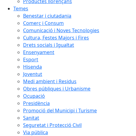
Productes llorençans
Temes
Benestar i ciutadania
Comerç i Consum
Comunicació i Noves Tecnologies
Cultura, Festes Majors i Fires
Drets socials i Igualtat
Ensenyament
Esport
Hisenda
Joventut
Medi ambient i Residus
Obres públiques i Urbanisme
Ocupació
Presidència
Promoció del Municipi i Turisme
Sanitat
Seguretat i Protecció Civil
Via pública