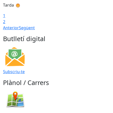
Tarda
T
1
2
Anterior
Següent
Butlletí digital
Subscriu-te
Plànol / Carrers