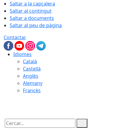
Saltar a la capçalera
Saltar al contingut
Saltar a documents
Saltar al peu de pàgina
Contactar
Idiomes
Català
Castellà
Anglès
Alemany
Francès
09.08.2026 | 03:41
Cercar: