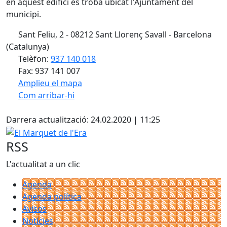
en aquest edifici es troba ubicat l'Ajuntament del
municipi.
Sant Feliu, 2 - 08212 Sant Llorenç Savall - Barcelona
(Catalunya)
Telèfon:
937 140 018
Fax: 937 141 007
Amplieu el mapa
Com arribar-hi
Leaflet
| ©
OpenStreetMap
contributors
Facebook
+
Darrera actualització: 24.02.2020 | 11:25
−
El Marquet de l'Era
RSS
L'actualitat a un clic
Agenda
Agenda política
Avisos
Notícies