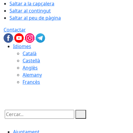
Saltar a la capçalera
Saltar al contingut
Saltar al peu de pàgina
Contactar
Idiomes
Català
Castellà
Anglès
Alemany
Francès
07.08.2026 | 04:16
Cercar:
Ajuntament