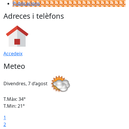
Publicacions
Adreces i telèfons
Accedeix
Meteo
Divendres, 7 d’agost
D
T.Màx: 34°
T
T.Min: 21°
T
1
T
2