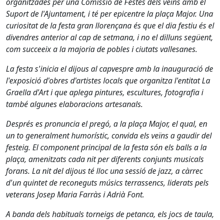
organitzades per una Comissió de Festes dels veïns amb el
Suport de l'Ajuntament, i té per epicentre la plaça Major. Una
curiositat de la festa gran llorençana és que el dia festiu és el
divendres anterior al cap de setmana, i no el dilluns següent,
com succeeix a la majoria de pobles i ciutats vallesanes.
La festa s'inicia el dijous al capvespre amb la inauguració de
l'exposició d'obres d'artistes locals que organitza l'entitat La
Graella d'Art i que aplega pintures, escultures, fotografia i
també algunes elaboracions artesanals.
Després es pronuncia el pregó, a la plaça Major, el qual, en
un to generalment humorístic, convida els veïns a gaudir del
festeig. El component principal de la festa són els balls a la
plaça, amenitzats cada nit per diferents conjunts musicals
forans. La nit del dijous té lloc una sessió de jazz, a càrrec
d'un quintet de reconeguts músics terrassencs, liderats pels
veterans Josep Maria Farràs i Adrià Font.
A banda dels habituals torneigs de petanca, els jocs de taula,