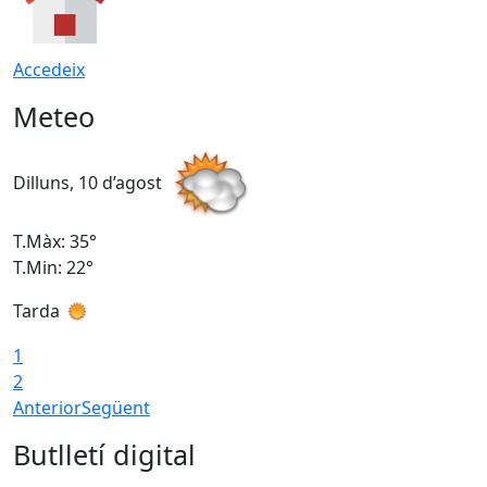
Accedeix
Meteo
Dilluns, 10 d’agost
D
T.Màx: 35°
T
T.Min: 22°
T
Tarda
T
1
2
Anterior
Següent
Butlletí digital