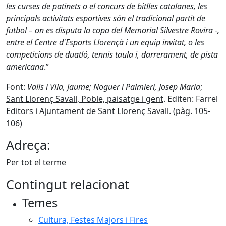
les curses de patinets o el concurs de bitlles catalanes, les
principals activitats esportives són el tradicional partit de
futbol – on es disputa la copa del Memorial Silvestre Rovira -,
entre el Centre d'Esports Llorençà i un equip invitat, o les
competicions de duatló, tennis taula i, darrerament, de pista
americana
.”
Font:
Valls i Vila, Jaume; Noguer i Palmieri, Josep Maria
;
Sant Llorenç Savall, Poble, paisatge i gent
. Editen: Farrel
Editors i Ajuntament de Sant Llorenç Savall. (pàg. 105-
106)
Adreça:
Per tot el terme
Contingut relacionat
Temes
Cultura, Festes Majors i Fires