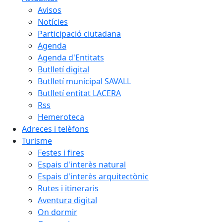
Avisos
Notícies
Participació ciutadana
Agenda
Agenda d'Entitats
Butlletí digital
Butlletí municipal SAVALL
Butlletí entitat LACERA
Rss
Hemeroteca
Adreces i telèfons
Turisme
Festes i fires
Espais d'interès natural
Espais d'interès arquitectònic
Rutes i itineraris
Aventura digital
On dormir