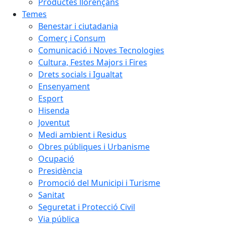
Productes llorençans
Temes
Benestar i ciutadania
Comerç i Consum
Comunicació i Noves Tecnologies
Cultura, Festes Majors i Fires
Drets socials i Igualtat
Ensenyament
Esport
Hisenda
Joventut
Medi ambient i Residus
Obres públiques i Urbanisme
Ocupació
Presidència
Promoció del Municipi i Turisme
Sanitat
Seguretat i Protecció Civil
Via pública