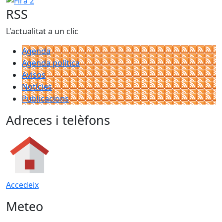
RSS
L'actualitat a un clic
Agenda
Agenda política
Avisos
Notícies
Publicacions
Adreces i telèfons
Accedeix
Meteo