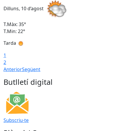
Dilluns, 10 d’agost
D
T.Màx: 35°
T
T.Min: 22°
T
Tarda
T
1
2
Anterior
Següent
Butlletí digital
Subscriu-te