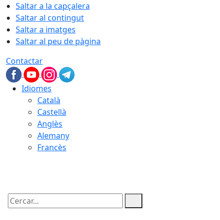
Saltar a la capçalera
Saltar al contingut
Saltar a imatges
Saltar al peu de pàgina
Contactar
Idiomes
Català
Castellà
Anglès
Alemany
Francès
09.08.2026 | 13:20
Cercar: