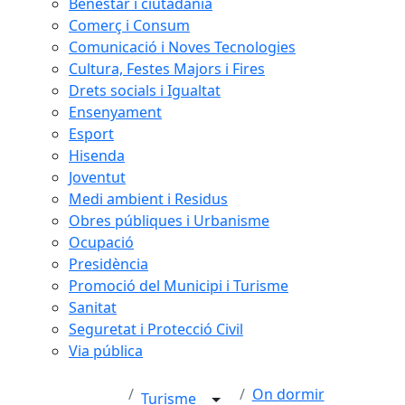
Benestar i ciutadania
Comerç i Consum
Comunicació i Noves Tecnologies
Cultura, Festes Majors i Fires
Drets socials i Igualtat
Ensenyament
Esport
Hisenda
Joventut
Medi ambient i Residus
Obres públiques i Urbanisme
Ocupació
Presidència
Promoció del Municipi i Turisme
Sanitat
Seguretat i Protecció Civil
Via pública
On dormir
Turisme