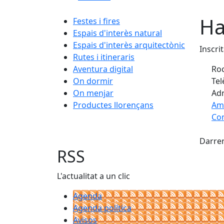
Ha
Festes i fires
Espais d'interès natural
Espais d'interès arquitectònic
Inscri
Rutes i itineraris
Aventura digital
Roc
On dormir
Tel
On menjar
Adr
Productes llorençans
Am
Com
Fac
+
Darrer
−
RSS
L'actualitat a un clic
Agenda
Agenda política
Avisos