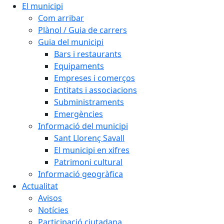
El municipi
Com arribar
Plànol / Guia de carrers
Guia del municipi
Bars i restaurants
Equipaments
Empreses i comerços
Entitats i associacions
Subministraments
Emergències
Informació del municipi
Sant Llorenç Savall
El municipi en xifres
Patrimoni cultural
Informació geogràfica
Actualitat
Avisos
Notícies
Participació ciutadana