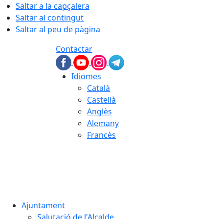
Saltar a la capçalera
Saltar al contingut
Saltar al peu de pàgina
Contactar
Idiomes
Català
Castellà
Anglès
Alemany
Francès
06.08.2026 | 06:20
Ajuntament
Salutació de l'Alcalde