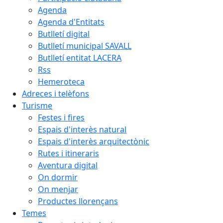
Agenda
Agenda d'Entitats
Butlletí digital
Butlletí municipal SAVALL
Butlletí entitat LACERA
Rss
Hemeroteca
Adreces i telèfons
Turisme
Festes i fires
Espais d'interès natural
Espais d'interès arquitectònic
Rutes i itineraris
Aventura digital
On dormir
On menjar
Productes llorençans
Temes