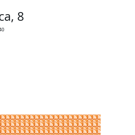
ca, 8
40
Leaflet
| ©
OpenStreetMap
contributors