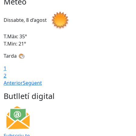
Meteo
Dissabte, 8 d’agost
D
T.Màx: 35°
T
T.Min: 21°
T
Tarda
1
2
Anterior
Següent
Butlletí digital
Subscriu-te