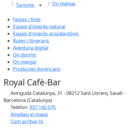
On menjar
Turisme
Festes i fires
Espais d'interès natural
Espais d'interès arquitectònic
Rutes i itineraris
Aventura digital
On dormir
On menjar
Productes llorençans
Royal Cafè-Bar
Avinguda Catalunya, 31 - 08212 Sant Llorenç Savall -
Barcelona (Catalunya)
Telèfon:
937 140 075
Amplieu el mapa
Com arribar-hi
Leaflet
| ©
OpenStreetMap
contributors
Facebook