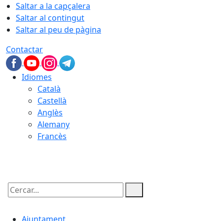
Saltar a la capçalera
Saltar al contingut
Saltar al peu de pàgina
Contactar
Idiomes
Català
Castellà
Anglès
Alemany
Francès
07.08.2026 | 14:31
Cercar:
Ajuntament