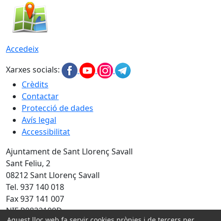
Accedeix
Xarxes socials:
Crèdits
Contactar
Protecció de dades
Avís legal
Accessibilitat
Ajuntament de Sant Llorenç Savall
Sant Feliu, 2
08212 Sant Llorenç Savall
Tel. 937 140 018
Fax 937 141 007
NIF P0822100D
Aquest lloc web fa servir cookies pròpies i de tercers per