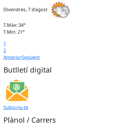
Divendres, 7 d’agost
D
T.Màx: 34°
T
T.Min: 21°
T
1
T
2
Anterior
Següent
Butlletí digital
Subscriu-te
Plànol / Carrers