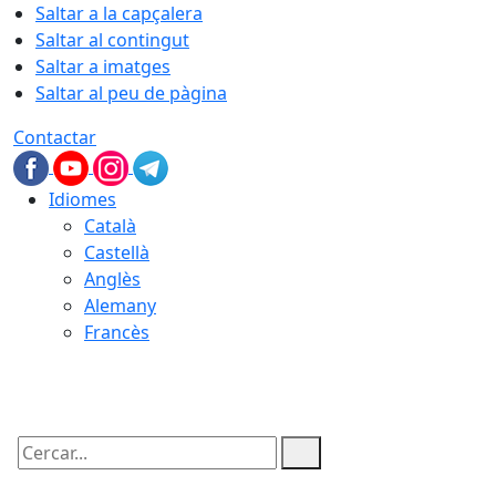
Saltar a la capçalera
Saltar al contingut
Saltar a imatges
Saltar al peu de pàgina
Contactar
Idiomes
Català
Castellà
Anglès
Alemany
Francès
06.08.2026 | 19:25
Cercar: