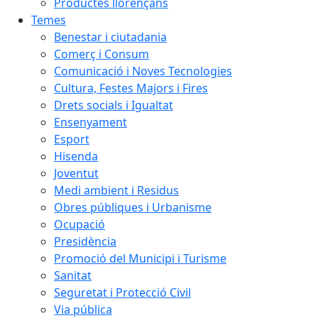
Productes llorençans
Temes
Benestar i ciutadania
Comerç i Consum
Comunicació i Noves Tecnologies
Cultura, Festes Majors i Fires
Drets socials i Igualtat
Ensenyament
Esport
Hisenda
Joventut
Medi ambient i Residus
Obres públiques i Urbanisme
Ocupació
Presidència
Promoció del Municipi i Turisme
Sanitat
Seguretat i Protecció Civil
Via pública