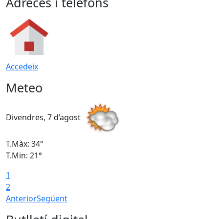
Adreces i telèfons
Accedeix
Meteo
Divendres, 7 d’agost
D
T.Màx: 34°
T
T.Min: 21°
T
1
T
2
Anterior
Següent