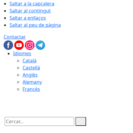
Saltar a la capçalera
Saltar al contingut
Saltar a enllaços
Saltar al peu de pàgina
Contactar
Idiomes
Català
Castellà
Anglès
Alemany
Francès
06.08.2026 | 20:10
Cercar: