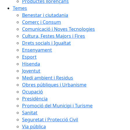
Productes llorençans
Temes
Benestar i ciutadania
Comerç i Consum
Comunicació i Noves Tecnologies
Cultura, Festes Majors i Fires
Drets socials i Igualtat
Ensenyament
Esport
Hisenda
Joventut
Medi ambient i Residus
Obres públiques i Urbanisme
Ocupació
Presidència
Promoció del Municipi i Turisme
Sanitat
Seguretat i Protecció Civil
Via pública