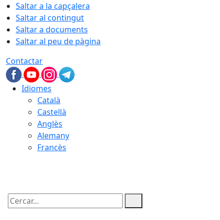
Saltar a la capçalera
Saltar al contingut
Saltar a documents
Saltar al peu de pàgina
Contactar
Idiomes
Català
Castellà
Anglès
Alemany
Francès
06.08.2026 | 17:47
Cercar: