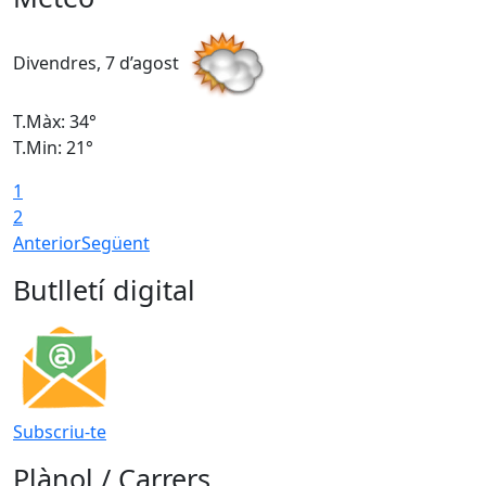
Divendres, 7 d’agost
D
T.Màx: 34°
T
T.Min: 21°
T
1
T
2
Anterior
Següent
Butlletí digital
Subscriu-te
Plànol / Carrers