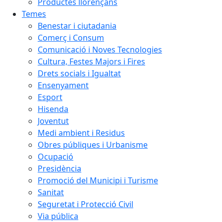
Productes llorençans
Temes
Benestar i ciutadania
Comerç i Consum
Comunicació i Noves Tecnologies
Cultura, Festes Majors i Fires
Drets socials i Igualtat
Ensenyament
Esport
Hisenda
Joventut
Medi ambient i Residus
Obres públiques i Urbanisme
Ocupació
Presidència
Promoció del Municipi i Turisme
Sanitat
Seguretat i Protecció Civil
Via pública