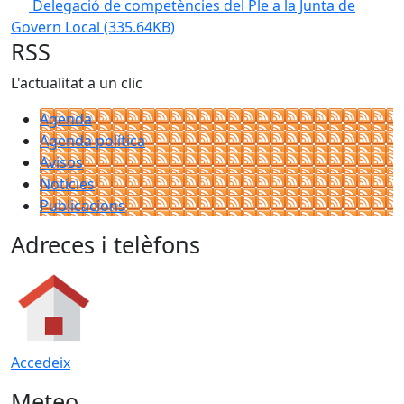
Delegació de competències del Ple a la Junta de
Govern Local
(335.64KB)
RSS
L'actualitat a un clic
Agenda
Agenda política
Avisos
Notícies
Publicacions
Adreces i telèfons
Accedeix
Meteo