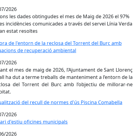
07/2026
ons les dades obtingudes el mes de Maig de 2026 e​​​​l 97%
les incidències comunicades a través del servei Línia Verda
han estat resoltes
lora de l'entorn de la reclosa del Torrent del Burc amb act
lora de l'entorn de la reclosa del Torrent del Burc amb
uacions de recuperació ambiental
07/2026
ant el mes de maig de 2026, l’Ajuntament de Sant Llorenç
all ha dut a terme treballs de manteniment a l’entorn de la
closa del Torrent del Burc amb l’objectiu de millorar-ne
bitat.
ualització del recull de normes d'ús Piscina Comabella
ualització del recull de normes d'ús Piscina Comabella
07/2026
ri d'estiu oficines municipals
ari d'estiu oficines municipals
06/2026