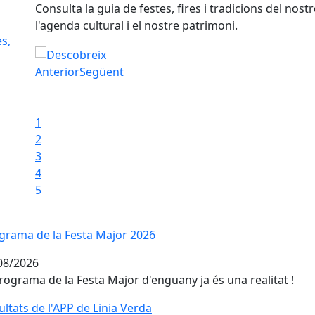
interès,
Connecta't a l'Administració Electrònica i estalvia v
Electrònica per fer-te les gestions més fàcils, ràpides
s,
Fes els teus tràmits sense moure't de casa
Anterior
Següent
Iniciar presentació
Aturar presentació
1
2
3
4
5
grama de la Festa Major 2026
grama de la Festa Major 2026
08/2026
programa de la Festa Major d'enguany ja és una realitat !
ltats de l'APP de Linia Verda
ultats de l'APP de Linia Verda