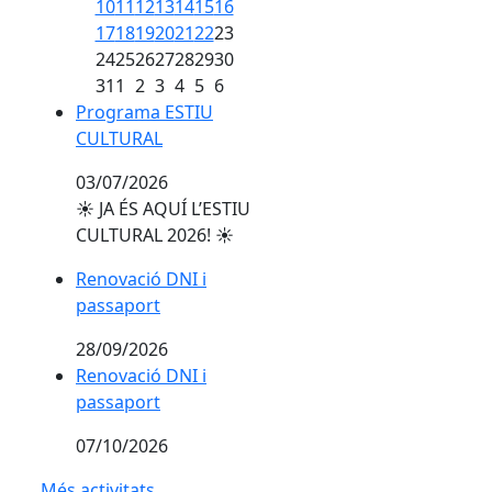
10
11
12
13
14
15
16
17
18
19
20
21
22
23
24
25
26
27
28
29
30
31
1
2
3
4
5
6
Programa ESTIU CULTURAL
Programa ESTIU
CULTURAL
uacions de recuperació ambiental
03/07/2026
☀️ JA ÉS AQUÍ L’ESTIU
CULTURAL 2026! ☀️
Renovació DNI i passaport
Renovació DNI i
passaport
28/09/2026
Renovació DNI i passaport
Renovació DNI i
passaport
07/10/2026
Més activitats