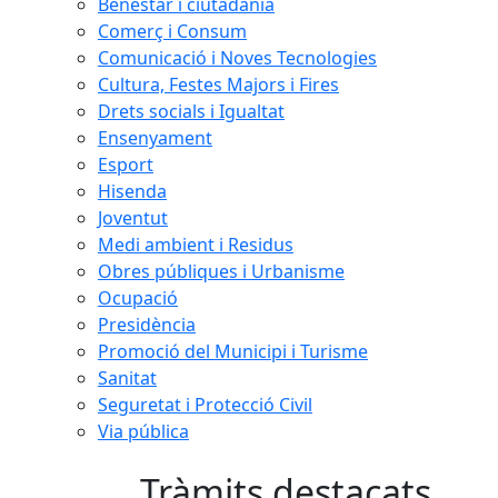
Benestar i ciutadania
Comerç i Consum
Comunicació i Noves Tecnologies
Cultura, Festes Majors i Fires
Drets socials i Igualtat
Ensenyament
Esport
Hisenda
Joventut
Medi ambient i Residus
Obres públiques i Urbanisme
Ocupació
Presidència
Promoció del Municipi i Turisme
Sanitat
Seguretat i Protecció Civil
Via pública
Tràmits destacats
ll