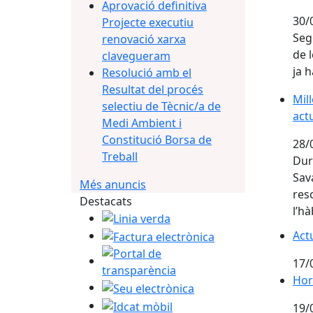
Aprovació definitiva
30/
Projecte executiu
Seg
renovació xarxa
de 
clavegueram
ja 
Resolució amb el
Resultat del procés
Mil
Mil
selectiu de Tècnic/a de
act
Medi Ambient i
Constitució Borsa de
28/
Treball
Dur
Sav
Més anuncis
res
Destacats
l’hà
Linia verda
Act
Factura electrònica
Act
Portal de transparència
17/
Hora
Hor
Seu electrònica
Idcat mòbil
19/