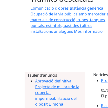
es i tradicions del nostre municipi. Troba els millors llocs d'
Comunicació d'obres
Instància genèrica
patrimoni.
Ocupació de la via pública amb mercaderie
l
materials de construcció, runes, tanques,
puntals, estintols, bastides i altres
instal·lacions anàlogues
Més informació
Notícies
Tauler d'anuncis
Pro
Pro
Aprovació definitiva
Projecte de millora de la
05/
coberta i
El 
impermeabilització del
dipòsit Llimona
Resu
Res