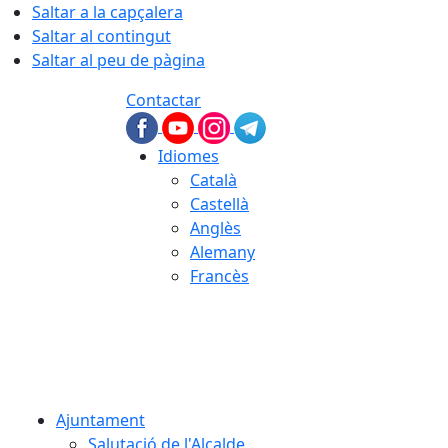
Saltar a la capçalera
Saltar al contingut
Saltar al peu de pàgina
Contactar
Idiomes
Català
Castellà
Anglès
Alemany
Francès
07.08.2026 | 10:57
Ajuntament
Salutació de l'Alcalde