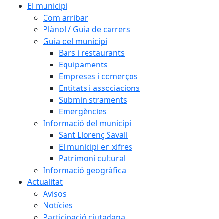
El municipi
Com arribar
Plànol / Guia de carrers
Guia del municipi
Bars i restaurants
Equipaments
Empreses i comerços
Entitats i associacions
Subministraments
Emergències
Informació del municipi
Sant Llorenç Savall
El municipi en xifres
Patrimoni cultural
Informació geogràfica
Actualitat
Avisos
Notícies
Participació ciutadana