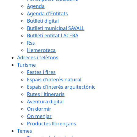
Agenda
Agenda d'Entitats
Butlletí digital
Butlletí municipal SAVALL
Butlletí entitat LACERA
Rss
Hemeroteca
Adreces i telèfons
Turisme
Festes i fires
Espais d'interès natural
Espais d'interès arquitectònic
Rutes i itineraris
Aventura digital
On dormir
On menjar
Productes llorençans
Temes