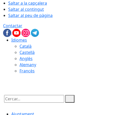
Saltar a la capçalera
Saltar al contingut
Saltar al peu de pàgina
Contactar
Idiomes
Català
Castellà
Anglès
Alemany
Francès
10.08.2026 | 19:17
Cercar:
Ajuntament