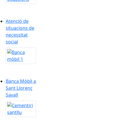
Atenció de
situacions de
necessitat
social
Banca Mòbil a Sant Llorenç Savall
Banca Mòbil a
Sant Llorenç
Savall
Cementiri