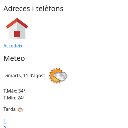
Adreces i telèfons
Accedeix
Meteo
Dimarts, 11 d’agost
D
T.Màx: 34°
T
T.Min: 24°
T
Tarda
1
2